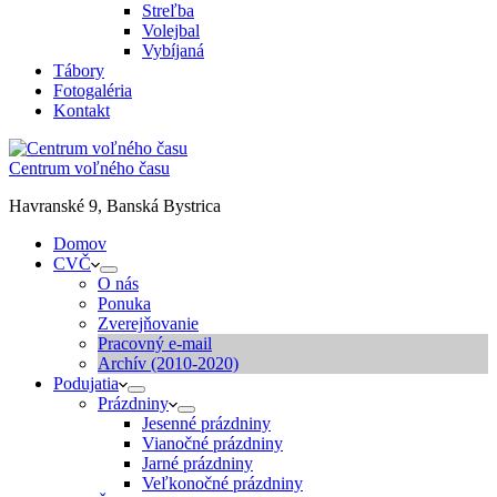
Streľba
Volejbal
Vybíjaná
Tábory
Fotogaléria
Kontakt
Centrum voľného času
Havranské 9, Banská Bystrica
Domov
CVČ
O nás
Ponuka
Zverejňovanie
Pracovný e-mail
Archív (2010-2020)
Podujatia
Prázdniny
Jesenné prázdniny
Vianočné prázdniny
Jarné prázdniny
Veľkonočné prázdniny