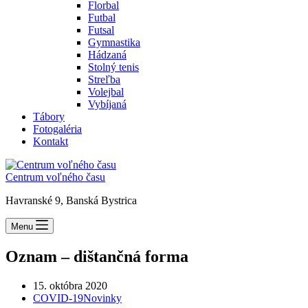
Florbal
Futbal
Futsal
Gymnastika
Hádzaná
Stolný tenis
Streľba
Volejbal
Vybíjaná
Tábory
Fotogaléria
Kontakt
Centrum voľného času
Havranské 9, Banská Bystrica
Menu
Oznam – dištančná forma
15. októbra 2020
COVID-19
Novinky