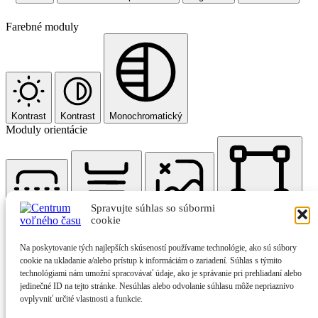
Farebné moduly
Kontrast
Kontrast
Monochromatický
Moduly orientácie
Spravujte súhlas so súbormi
Čítacia linka
Čítacia maska
Skryť obrázky
Zvýrazniť nadpisy
cookie
Na poskytovanie tých najlepších skúseností používame technológie, ako sú súbory
cookie na ukladanie a/alebo prístup k informáciám o zariadení. Súhlas s týmito
technológiami nám umožní spracovávať údaje, ako je správanie pri prehliadaní alebo
jedinečné ID na tejto stránke. Nesúhlas alebo odvolanie súhlasu môže nepriaznivo
ovplyvniť určité vlastnosti a funkcie.
Zastaviť animácie
Zvýrazniť odkazy