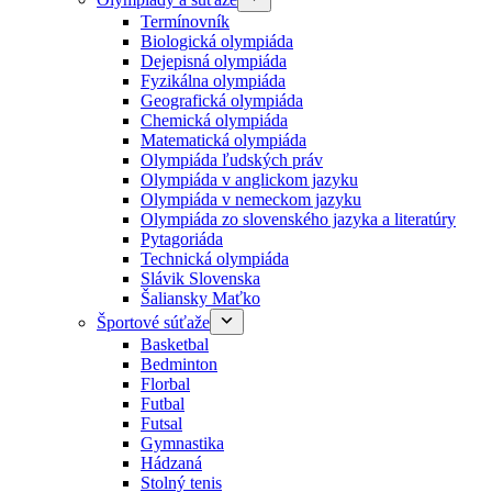
Termínovník
Biologická olympiáda
Dejepisná olympiáda
Fyzikálna olympiáda
Geografická olympiáda
Chemická olympiáda
Matematická olympiáda
Olympiáda ľudských práv
Olympiáda v anglickom jazyku
Olympiáda v nemeckom jazyku
Olympiáda zo slovenského jazyka a literatúry
Pytagoriáda
Technická olympiáda
Slávik Slovenska
Šaliansky Maťko
Športové súťaže
Basketbal
Bedminton
Florbal
Futbal
Futsal
Gymnastika
Hádzaná
Stolný tenis