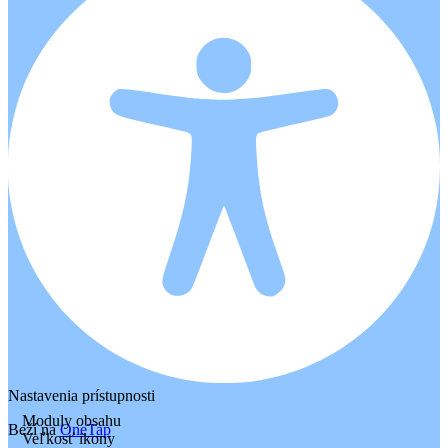
Nastavenia prístupnosti
Moduly obsahu
Beží na
OneTap
Veľkosť ikony