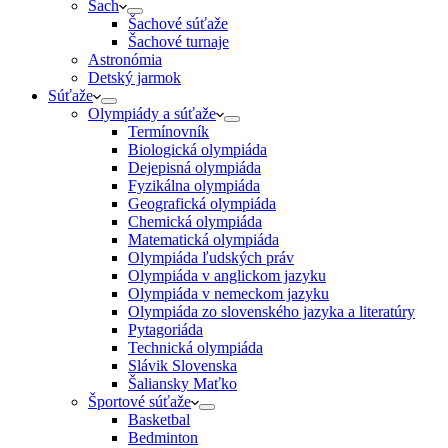
Šach
Šachové súťaže
Šachové turnaje
Astronómia
Detský jarmok
Súťaže
Olympiády a súťaže
Termínovník
Biologická olympiáda
Dejepisná olympiáda
Fyzikálna olympiáda
Geografická olympiáda
Chemická olympiáda
Matematická olympiáda
Olympiáda ľudských práv
Olympiáda v anglickom jazyku
Olympiáda v nemeckom jazyku
Olympiáda zo slovenského jazyka a literatúry
Pytagoriáda
Technická olympiáda
Slávik Slovenska
Šaliansky Maťko
Športové súťaže
Basketbal
Bedminton