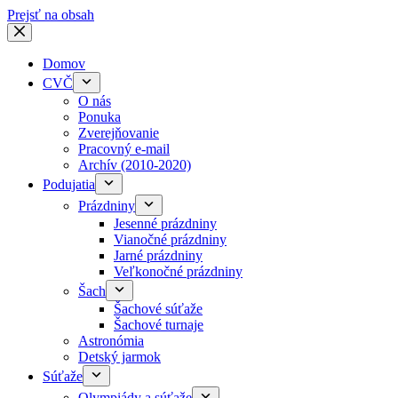
Prejsť na obsah
Domov
CVČ
O nás
Ponuka
Zverejňovanie
Pracovný e-mail
Archív (2010-2020)
Podujatia
Prázdniny
Jesenné prázdniny
Vianočné prázdniny
Jarné prázdniny
Veľkonočné prázdniny
Šach
Šachové súťaže
Šachové turnaje
Astronómia
Detský jarmok
Súťaže
Olympiády a súťaže