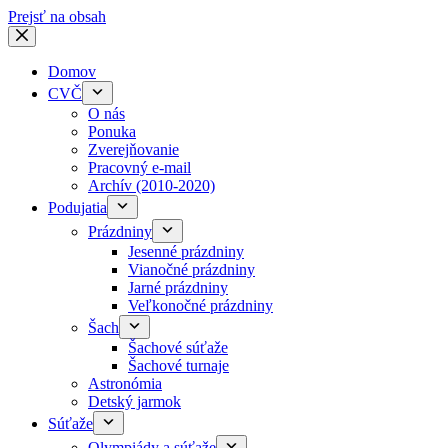
Prejsť na obsah
Domov
CVČ
O nás
Ponuka
Zverejňovanie
Pracovný e-mail
Archív (2010-2020)
Podujatia
Prázdniny
Jesenné prázdniny
Vianočné prázdniny
Jarné prázdniny
Veľkonočné prázdniny
Šach
Šachové súťaže
Šachové turnaje
Astronómia
Detský jarmok
Súťaže
Olympiády a súťaže