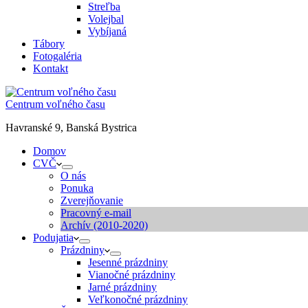
Streľba
Volejbal
Vybíjaná
Tábory
Fotogaléria
Kontakt
Centrum voľného času
Havranské 9, Banská Bystrica
Domov
CVČ
O nás
Ponuka
Zverejňovanie
Pracovný e-mail
Archív (2010-2020)
Podujatia
Prázdniny
Jesenné prázdniny
Vianočné prázdniny
Jarné prázdniny
Veľkonočné prázdniny