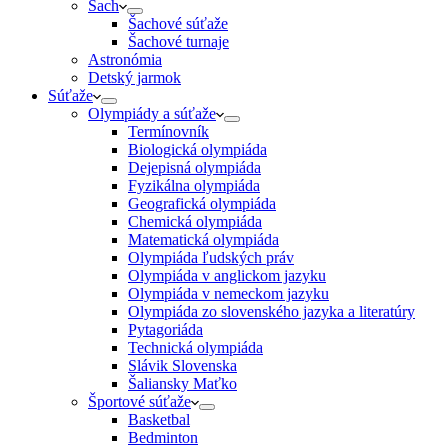
Šach
Šachové súťaže
Šachové turnaje
Astronómia
Detský jarmok
Súťaže
Olympiády a súťaže
Termínovník
Biologická olympiáda
Dejepisná olympiáda
Fyzikálna olympiáda
Geografická olympiáda
Chemická olympiáda
Matematická olympiáda
Olympiáda ľudských práv
Olympiáda v anglickom jazyku
Olympiáda v nemeckom jazyku
Olympiáda zo slovenského jazyka a literatúry
Pytagoriáda
Technická olympiáda
Slávik Slovenska
Šaliansky Maťko
Športové súťaže
Basketbal
Bedminton