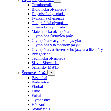
Termínovník
Biologická olympiáda
Dejepisná olympiáda
Fyzikálna olympiáda
Geografická olympiáda
Chemická olympiáda
Matematická olympiáda
Olympiáda ľudských práv
Olympiáda v anglickom jazyku
Olympiáda v nemeckom jazyku
Olympiáda zo slovenského jazyka a literatúry
Pytagoriáda
Technická olympiáda
Slávik Slovenska
Šaliansky Maťko
Športové súťaže
Basketbal
Bedminton
Florbal
Futbal
Futsal
Gymnastika
Hádzaná
Stolný tenis