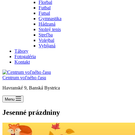
Florbal
Futbal
Futsal
Gymnastika
Hádzaná
Stolný tenis
Streľba
Volejbal
Vybíjaná
Tábory
Fotogaléria
Kontakt
Centrum voľného času
Havranské 9, Banská Bystrica
Menu
Jesenné prázdniny