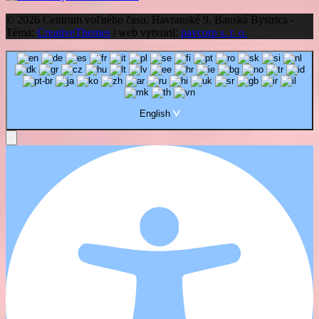
© 2026 Centrum voľného času, Havranské 9, Banská Bystrica -
Téma:
CreativeThemes
| web vytvoril:
pavcorp s. r. o.
English