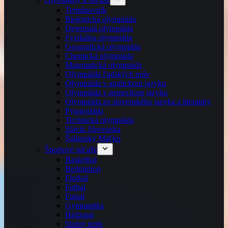
Termínovník
Biologická olympiáda
Dejepisná olympiáda
Fyzikálna olympiáda
Geografická olympiáda
Chemická olympiáda
Matematická olympiáda
Olympiáda ľudských práv
Olympiáda v anglickom jazyku
Olympiáda v nemeckom jazyku
Olympiáda zo slovenského jazyka a literatúry
Pytagoriáda
Technická olympiáda
Slávik Slovenska
Šaliansky Maťko
Športové súťaže
Basketbal
Bedminton
Florbal
Futbal
Futsal
Gymnastika
Hádzaná
Stolný tenis