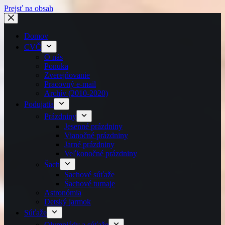
Prejsť na obsah
Domov
CVČ
O nás
Ponuka
Zverejňovanie
Pracovný e-mail
Archív (2010-2020)
Podujatia
Prázdniny
Jesenné prázdniny
Vianočné prázdniny
Jarné prázdniny
Veľkonočné prázdniny
Šach
Šachové súťaže
Šachové turnaje
Astronómia
Detský jarmok
Súťaže
Olympiády a súťaže