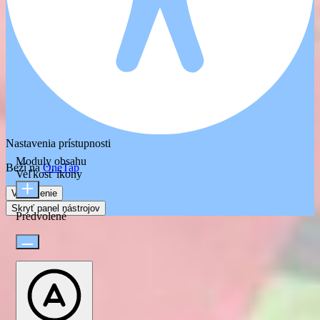
Nastavenia prístupnosti
Moduly obsahu
Beží na
OneTap
Veľkosť ikony
Vyhlásenie
Skryť panel nástrojov
Predvolené