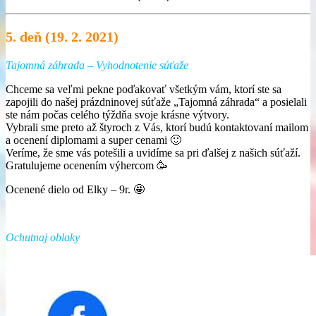
5. deň (19. 2. 2021)
Tajomná záhrada
– Vyhodnotenie súťaže
Chceme sa veľmi pekne poďakovať všetkým vám, ktorí ste sa
zapojili do našej prázdninovej súťaže „Tajomná záhrada“ a posielali
ste nám počas celého týždňa svoje krásne výtvory.
Vybrali sme preto až štyroch z Vás, ktorí budú kontaktovaní mailom
a ocenení diplomami a super cenami 🙂
Veríme, že sme vás potešili a uvidíme sa pri ďalšej z našich súťaží.
Gratulujeme ocenením výhercom 🥳
Ocenené dielo od Elky – 9r. 🤩
Ochutnaj oblaky