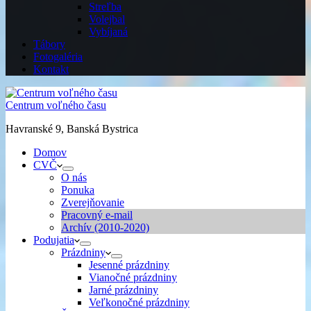
Streľba
Volejbal
Vybíjaná
Tábory
Fotogaléria
Kontakt
Centrum voľného času
Havranské 9, Banská Bystrica
Domov
CVČ
O nás
Ponuka
Zverejňovanie
Pracovný e-mail
Archív (2010-2020)
Podujatia
Prázdniny
Jesenné prázdniny
Vianočné prázdniny
Jarné prázdniny
Veľkonočné prázdniny