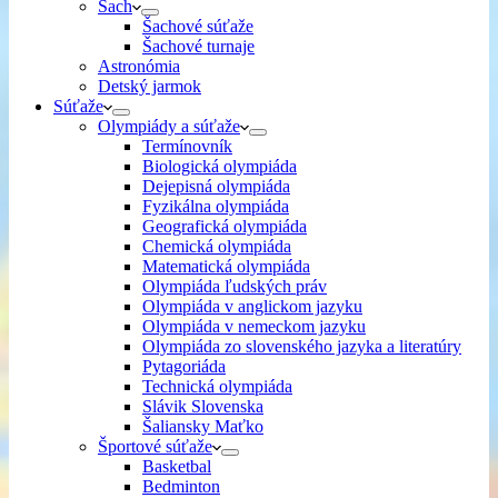
Šach
Šachové súťaže
Šachové turnaje
Astronómia
Detský jarmok
Súťaže
Olympiády a súťaže
Termínovník
Biologická olympiáda
Dejepisná olympiáda
Fyzikálna olympiáda
Geografická olympiáda
Chemická olympiáda
Matematická olympiáda
Olympiáda ľudských práv
Olympiáda v anglickom jazyku
Olympiáda v nemeckom jazyku
Olympiáda zo slovenského jazyka a literatúry
Pytagoriáda
Technická olympiáda
Slávik Slovenska
Šaliansky Maťko
Športové súťaže
Basketbal
Bedminton