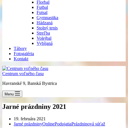
Florbal
Futbal
Futsal
Gymnastika
Hádzaná
Stolný tenis
Streľba
Volejbal
Vybíjaná
Tábory
Fotogaléria
Kontakt
Centrum voľného času
Havranské 9, Banská Bystrica
Menu
Jarné prázdniny 2021
19. februára 2021
Jarné prázdniny
Online
Podujatia
Prázdninová súťaž