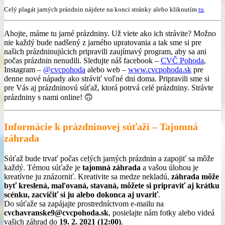
Celý plagát jarných prázdnin nájdete na konci stránky alebo kliknutím
tu
.
Ahojte, máme tu jarné prázdniny. Už viete ako ich strávite? Možno
nie každý bude nadšený z jarného upratovania a tak sme si pre
našich prázdninujúcich pripravili zaujímavý program, aby sa ani
počas prázdnin nenudili. Sledujte náš facebook –
CVČ Pohoda
,
Instagram –
@cvcpohoda
alebo web –
www.cvcpohoda.sk
pre
denne nové nápady ako stráviť voľné dni doma. Pripravili sme si
pre Vás aj prázdninovú súťaž, ktorá potrvá celé prázdniny. Strávte
prázdniny s nami online! 🙃
Informácie k prázdninovej súťaži – Tajomná
záhrada
Súťaž bude trvať počas celých jarných prázdnin a zapojiť sa môže
každý. Témou súťaže je
tajomná záhrada
a vašou úlohou je
kreatívne ju znázorniť. Kreativite sa medze nekladú,
záhrada môže
byť kreslená, maľovaná, stavaná, môžete si pripraviť aj krátku
scénku, zacvičiť si ju alebo dokonca aj uvariť
.
Do súťaže sa zapájajte prostredníctvom e-mailu na
cvchavranske9@cvcpohoda.sk
, posielajte nám fotky alebo videá
vašich záhrad do
19. 2. 2021 (12:00)
.