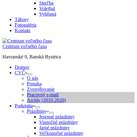
Streľba
Volejbal
Vybíjaná
Tábory
Fotogaléria
Kontakt
Centrum voľného času
Havranské 9, Banská Bystrica
Domov
CVČ
O nás
Ponuka
Zverejňovanie
Pracovný e-mail
Archív (2010-2020)
Podujatia
Prázdniny
Jesenné prázdniny
Vianočné prázdniny
Jarné prázdniny
Veľkonočné prázdniny