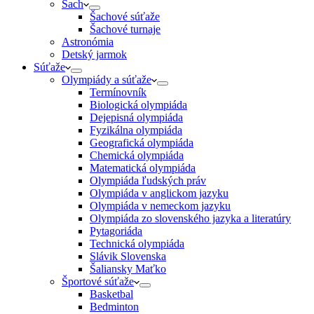
Šach
Šachové súťaže
Šachové turnaje
Astronómia
Detský jarmok
Súťaže
Olympiády a súťaže
Termínovník
Biologická olympiáda
Dejepisná olympiáda
Fyzikálna olympiáda
Geografická olympiáda
Chemická olympiáda
Matematická olympiáda
Olympiáda ľudských práv
Olympiáda v anglickom jazyku
Olympiáda v nemeckom jazyku
Olympiáda zo slovenského jazyka a literatúry
Pytagoriáda
Technická olympiáda
Slávik Slovenska
Šaliansky Maťko
Športové súťaže
Basketbal
Bedminton