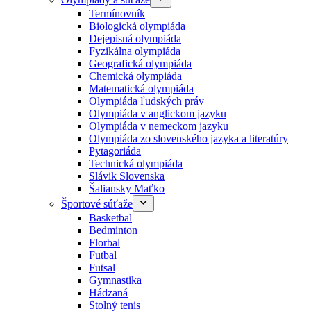
Termínovník
Biologická olympiáda
Dejepisná olympiáda
Fyzikálna olympiáda
Geografická olympiáda
Chemická olympiáda
Matematická olympiáda
Olympiáda ľudských práv
Olympiáda v anglickom jazyku
Olympiáda v nemeckom jazyku
Olympiáda zo slovenského jazyka a literatúry
Pytagoriáda
Technická olympiáda
Slávik Slovenska
Šaliansky Maťko
Športové súťaže
Basketbal
Bedminton
Florbal
Futbal
Futsal
Gymnastika
Hádzaná
Stolný tenis