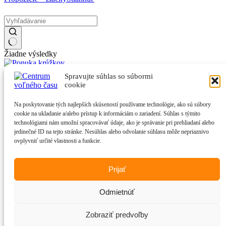
Žiadne výsledky
Spravujte súhlas so súbormi
CVČ na Facebooku
cookie
CVČ Havranské
Na poskytovanie tých najlepších skúseností používame technológie, ako sú súbory
Kliknutím prijmete súbory cookie marketing a povolíte tento obsah
cookie na ukladanie a/alebo prístup k informáciám o zariadení. Súhlas s týmito
technológiami nám umožní spracovávať údaje, ako je správanie pri prehliadaní alebo
CVČ na Instagrame
jedinečné ID na tejto stránke. Nesúhlas alebo odvolanie súhlasu môže nepriaznivo
ovplyvniť určité vlastnosti a funkcie.
Prijať
Logo CVČ
Odmietnúť
Zobraziť predvoľby
© 2026 Centrum voľného času, Havranské 9, Banská Bystrica -