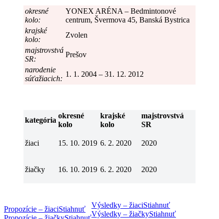
okresné
YONEX ARÉNA – Bedmintonové
kolo:
centrum, Švermova 45, Banská Bystrica
krajské
Zvolen
kolo:
majstrovstvá
Prešov
SR:
narodenie
1. 1. 2004 – 31. 12. 2012
súťažiacich:
okresné
krajské
majstrovstvá
kategória
kolo
kolo
SR
žiaci
15. 10. 2019
6. 2. 2020
2020
žiačky
16. 10. 2019
6. 2. 2020
2020
Výsledky – žiaci
Stiahnuť
Propozície – žiaci
Stiahnuť
Výsledky – žiačky
Stiahnuť
Propozície – žiačky
Stiahnuť