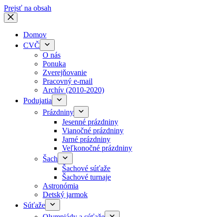
Prejsť na obsah
Domov
CVČ
O nás
Ponuka
Zverejňovanie
Pracovný e-mail
Archív (2010-2020)
Podujatia
Prázdniny
Jesenné prázdniny
Vianočné prázdniny
Jarné prázdniny
Veľkonočné prázdniny
Šach
Šachové súťaže
Šachové turnaje
Astronómia
Detský jarmok
Súťaže
Olympiády a súťaže