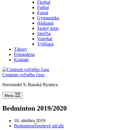
Florbal
Futbal
Futsal
Gymnastika
Hádzaná
Stolný tenis
Streľba
Volejbal
Vybíjaná
Tábory
Fotogaléria
Kontakt
Centrum voľného času
Havranské 9, Banská Bystrica
Menu
Bedminton 2019/2020
10. októbra 2019
Bedminton
Športové súťaže