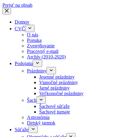
Prejsť na obsah
Domov
CVČ
O nás
Ponuka
Zverejňovanie
Pracovný e-mail
Archív (2010-2020)
Podujatia
Prázdniny
Jesenné prázdniny
Vianočné prázdniny
Jarné prázdniny
Veľkonočné prázdniny
Šach
Šachové súťaže
Šachové turnaje
Astronómia
Detský jarmok
Súťaže
Olympiády a súťaže