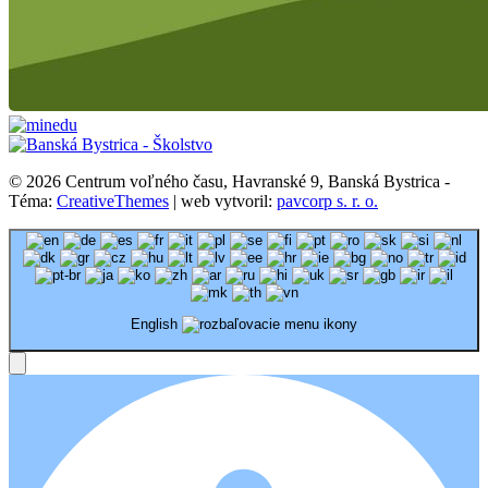
© 2026 Centrum voľného času, Havranské 9, Banská Bystrica -
Téma:
CreativeThemes
| web vytvoril:
pavcorp s. r. o.
English