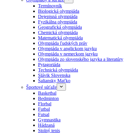
Termínovník
Biologická olympiáda
Dejepisná olympiáda
Fyzikálna olympiáda
Geografická olympiáda
Chemická olympiáda
Matematická olympiáda
Olympiáda ľudských práv
Olympiáda v anglickom jazyku
Olympiáda v nemeckom jazyku
Olympiáda zo slovenského jazyka a literatúry
Pytagoriáda
Technická olympiáda
Slávik Slovenska
Šaliansky Maťko
Športové súťaže
Basketbal
Bedminton
Florbal
Futbal
Futsal
Gymnastika
Hádzaná
Stolný tenis