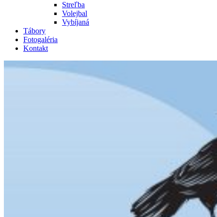
Streľba
Volejbal
Vybíjaná
Tábory
Fotogaléria
Kontakt