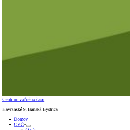
Centrum voľného času
Havranské 9, Banská Bystrica
Domov
CVČ
O nás