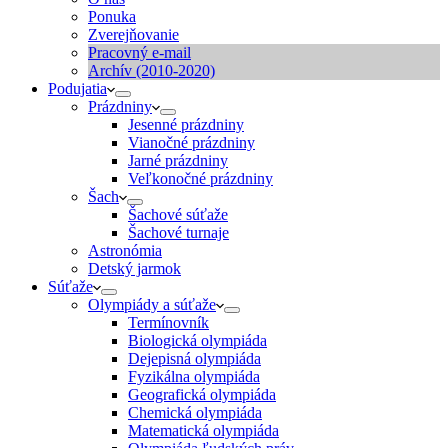
Ponuka
Zverejňovanie
Pracovný e-mail
Archív (2010-2020)
Podujatia
Prázdniny
Jesenné prázdniny
Vianočné prázdniny
Jarné prázdniny
Veľkonočné prázdniny
Šach
Šachové súťaže
Šachové turnaje
Astronómia
Detský jarmok
Súťaže
Olympiády a súťaže
Termínovník
Biologická olympiáda
Dejepisná olympiáda
Fyzikálna olympiáda
Geografická olympiáda
Chemická olympiáda
Matematická olympiáda