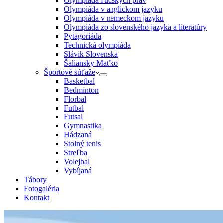
Olympiáda ľudských práv
Olympiáda v anglickom jazyku
Olympiáda v nemeckom jazyku
Olympiáda zo slovenského jazyka a literatúry
Pytagoriáda
Technická olympiáda
Slávik Slovenska
Šaliansky Maťko
Športové súťaže
Basketbal
Bedminton
Florbal
Futbal
Futsal
Gymnastika
Hádzaná
Stolný tenis
Streľba
Volejbal
Vybíjaná
Tábory
Fotogaléria
Kontakt