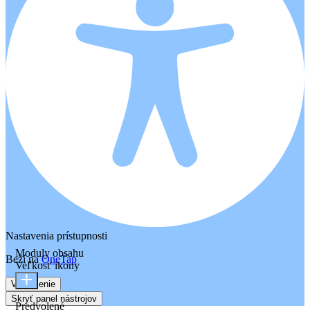
Nastavenia prístupnosti
Moduly obsahu
Beží na
OneTap
Veľkosť ikony
Vyhlásenie
Skryť panel nástrojov
Predvolené