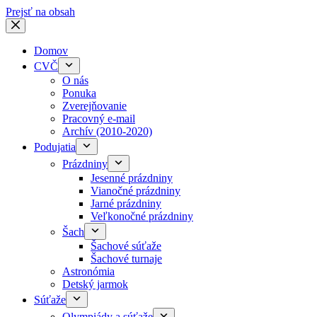
Prejsť na obsah
Domov
CVČ
O nás
Ponuka
Zverejňovanie
Pracovný e-mail
Archív (2010-2020)
Podujatia
Prázdniny
Jesenné prázdniny
Vianočné prázdniny
Jarné prázdniny
Veľkonočné prázdniny
Šach
Šachové súťaže
Šachové turnaje
Astronómia
Detský jarmok
Súťaže
Olympiády a súťaže