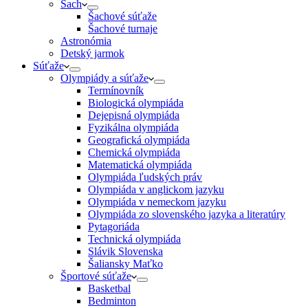
Šach
Šachové súťaže
Šachové turnaje
Astronómia
Detský jarmok
Súťaže
Olympiády a súťaže
Termínovník
Biologická olympiáda
Dejepisná olympiáda
Fyzikálna olympiáda
Geografická olympiáda
Chemická olympiáda
Matematická olympiáda
Olympiáda ľudských práv
Olympiáda v anglickom jazyku
Olympiáda v nemeckom jazyku
Olympiáda zo slovenského jazyka a literatúry
Pytagoriáda
Technická olympiáda
Slávik Slovenska
Šaliansky Maťko
Športové súťaže
Basketbal
Bedminton