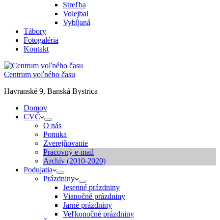
Streľba
Volejbal
Vybíjaná
Tábory
Fotogaléria
Kontakt
Centrum voľného času
Havranské 9, Banská Bystrica
Domov
CVČ
O nás
Ponuka
Zverejňovanie
Pracovný e-mail
Archív (2010-2020)
Podujatia
Prázdniny
Jesenné prázdniny
Vianočné prázdniny
Jarné prázdniny
Veľkonočné prázdniny