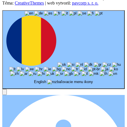
Téma:
CreativeThemes
| web vytvoril:
pavcorp s. r. o.
English