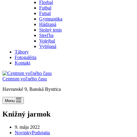
Florbal
Futbal
Futsal
Gymnastika
Hádzaná
Stolný tenis
Streľba
Volejbal
Vybíjaná
Tábory
Fotogaléria
Kontakt
Centrum voľného času
Havranské 9, Banská Bystrica
Menu
Knižný jarmok
9. mája 2022
Novinky
Podujatia