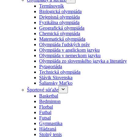
Termínovník
Biologická olympiáda
Dejepisná olympiáda
Fyzikálna olympiáda
Geografická olympiáda
Chemická olympiáda
Matematická olympiáda
Olympiáda ľudských práv
Olympiáda v anglickom jazyku
Olympiáda v nemeckom jazyku
Olympiáda zo slovenského jazyka a literatúry
Pytagoriáda
Technická olympiáda
Slávik Slovenska
Šaliansky Maťko
Športové súťaže
Basketbal
Bedminton
Florbal
Futbal
Futsal
Gymnastika
Hádzaná
Stolný tenis