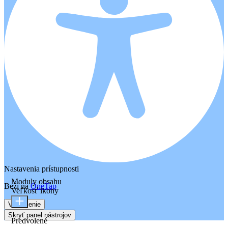
Nastavenia prístupnosti
Moduly obsahu
Beží na
OneTap
Veľkosť ikony
Vyhlásenie
Skryť panel nástrojov
Predvolené