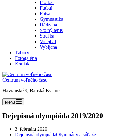
Florbal
Futbal
Futsal
Gymnastika
Hádzaná
Stolný tenis
Streľba
Volejbal
Vybíjaná
Tábory
Fotogaléria
Kontakt
Centrum voľného času
Havranské 9, Banská Bystrica
Menu
Dejepisná olympiáda 2019/2020
3. februára 2020
Dejepisná olympiáda
Olympiády a súťaže