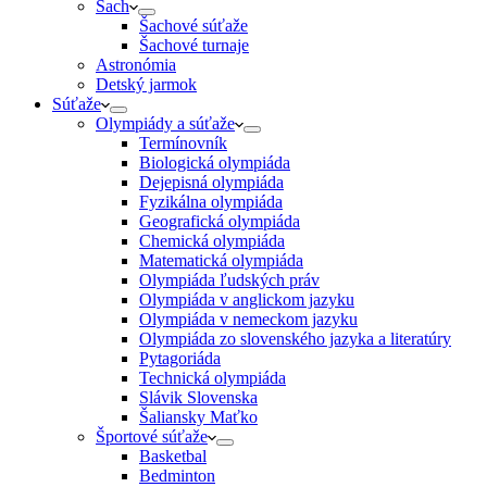
Šach
Šachové súťaže
Šachové turnaje
Astronómia
Detský jarmok
Súťaže
Olympiády a súťaže
Termínovník
Biologická olympiáda
Dejepisná olympiáda
Fyzikálna olympiáda
Geografická olympiáda
Chemická olympiáda
Matematická olympiáda
Olympiáda ľudských práv
Olympiáda v anglickom jazyku
Olympiáda v nemeckom jazyku
Olympiáda zo slovenského jazyka a literatúry
Pytagoriáda
Technická olympiáda
Slávik Slovenska
Šaliansky Maťko
Športové súťaže
Basketbal
Bedminton