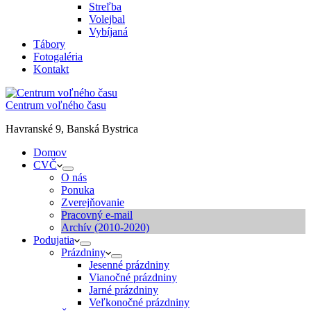
Streľba
Volejbal
Vybíjaná
Tábory
Fotogaléria
Kontakt
Centrum voľného času
Havranské 9, Banská Bystrica
Domov
CVČ
O nás
Ponuka
Zverejňovanie
Pracovný e-mail
Archív (2010-2020)
Podujatia
Prázdniny
Jesenné prázdniny
Vianočné prázdniny
Jarné prázdniny
Veľkonočné prázdniny