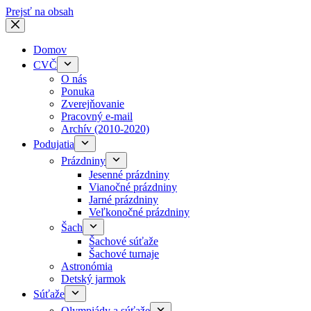
Prejsť na obsah
Domov
CVČ
O nás
Ponuka
Zverejňovanie
Pracovný e-mail
Archív (2010-2020)
Podujatia
Prázdniny
Jesenné prázdniny
Vianočné prázdniny
Jarné prázdniny
Veľkonočné prázdniny
Šach
Šachové súťaže
Šachové turnaje
Astronómia
Detský jarmok
Súťaže
Olympiády a súťaže