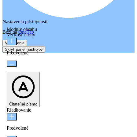
Nastavenia prístupnosti
Moduly obsahu
Beží na
OneTap
Veľkosť ikony
Vyhlásenie
Skryť panel nástrojov
Predvolené
Čitateľné písmo
Riadkovanie
Predvolené