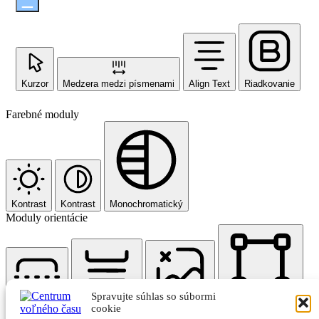
Kurzor
Medzera medzi písmenami
Align Text
Riadkovanie
Farebné moduly
Kontrast
Kontrast
Monochromatický
Moduly orientácie
Spravujte súhlas so súbormi
Čítacia linka
Čítacia maska
Skryť obrázky
Zvýrazniť nadpisy
cookie