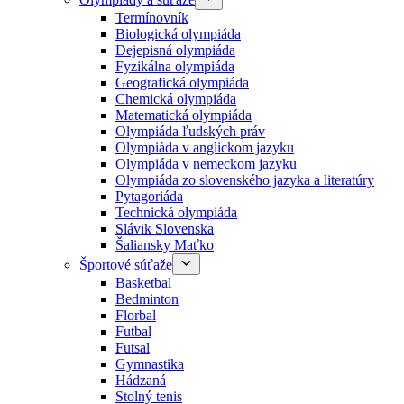
Termínovník
Biologická olympiáda
Dejepisná olympiáda
Fyzikálna olympiáda
Geografická olympiáda
Chemická olympiáda
Matematická olympiáda
Olympiáda ľudských práv
Olympiáda v anglickom jazyku
Olympiáda v nemeckom jazyku
Olympiáda zo slovenského jazyka a literatúry
Pytagoriáda
Technická olympiáda
Slávik Slovenska
Šaliansky Maťko
Športové súťaže
Basketbal
Bedminton
Florbal
Futbal
Futsal
Gymnastika
Hádzaná
Stolný tenis