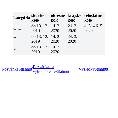
školské
okresné
krajské
celoštátne
kategória
kolo
kolo
kolo
kolo
do 13. 12.
14. 2.
24. 3.
4. 5. – 6. 5.
C, D
2019
2020
2020
2020
do 13. 12.
14. 2.
24. 3.
E
2019
2020
2020
do 13. 12.
14. 2.
F
2019
2020
Pozvánka na
Pozvánka
Stiahnuť
Výsledky
Stiahnuť
vyhodnotenie
Stiahnuť