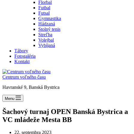
Florbal
Futbal
Futsal
Gymnastika
Hádzaná
Stolný tenis
Streľba
Volejbal
Vybíjaná
Tábory
Fotogaléria
Kontakt
Centrum voľného času
Havranské 9, Banská Bystrica
Menu
Šachový turnaj OPEN Banská Bystrica a
VC mládeže Mesta BB
22. septembra 2023