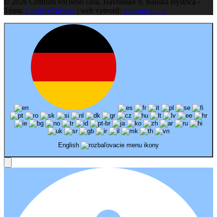
© 2026 Centrum voľného času, Havranské 9, Banská Bystrica -
Téma:
CreativeThemes
| web vytvoril:
pavcorp s. r. o.
English