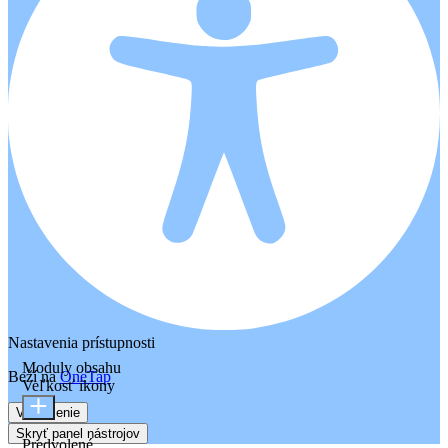
Nastavenia prístupnosti
Moduly obsahu
Beží na
OneTap
Veľkosť ikony
Vyhlásenie
Skryť panel nástrojov
Predvolené