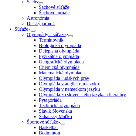
Šach
Šachové súťaže
Šachové turnaje
Astronómia
Detský jarmok
Súťaže
Olympiády a súťaže
Termínovník
Biologická olympiáda
Dejepisná olympiáda
Fyzikálna olympiáda
Geografická olympiáda
Chemická olympiáda
Matematická olympiáda
Olympiáda ľudských práv
Olympiáda v anglickom jazyku
Olympiáda v nemeckom jazyku
Olympiáda zo slovenského jazyka a literatúry
Pytagoriáda
Technická olympiáda
Slávik Slovenska
Šaliansky Maťko
Športové súťaže
Basketbal
Bedminton