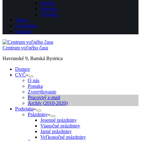
Streľba
Volejbal
Vybíjaná
Tábory
Fotogaléria
Kontakt
Centrum voľného času
Havranské 9, Banská Bystrica
Domov
CVČ
O nás
Ponuka
Zverejňovanie
Pracovný e-mail
Archív (2010-2020)
Podujatia
Prázdniny
Jesenné prázdniny
Vianočné prázdniny
Jarné prázdniny
Veľkonočné prázdniny