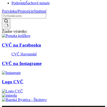
Podujatia
Šachové turnaje
Pozvánka/Propozície
Stiahnuť
Žiadne výsledky
CVČ na Facebooku
CVČ Havranské
CVČ na Instagrame
Logo CVČ