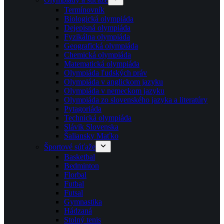
Termínovník
Biologická olympiáda
Dejepisná olympiáda
Fyzikálna olympiáda
Geografická olympiáda
Chemická olympiáda
Matematická olympiáda
Olympiáda ľudských práv
Olympiáda v anglickom jazyku
Olympiáda v nemeckom jazyku
Olympiáda zo slovenského jazyka a literatúry
Pytagoriáda
Technická olympiáda
Slávik Slovenska
Šaliansky Maťko
Športové súťaže
Basketbal
Bedminton
Florbal
Futbal
Futsal
Gymnastika
Hádzaná
Stolný tenis