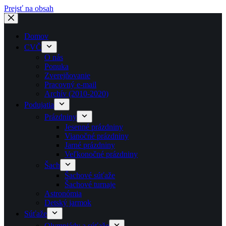
Prejsť na obsah
Domov
CVČ
O nás
Ponuka
Zverejňovanie
Pracovný e-mail
Archív (2010-2020)
Podujatia
Prázdniny
Jesenné prázdniny
Vianočné prázdniny
Jarné prázdniny
Veľkonočné prázdniny
Šach
Šachové súťaže
Šachové turnaje
Astronómia
Detský jarmok
Súťaže
Olympiády a súťaže