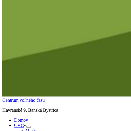
Centrum voľného času
Havranské 9, Banská Bystrica
Domov
CVČ
O nás