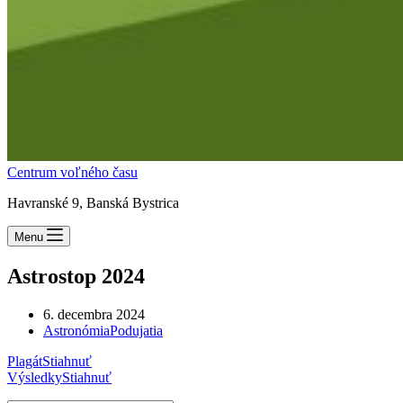
Centrum voľného času
Havranské 9, Banská Bystrica
Menu
Astrostop 2024
6. decembra 2024
Astronómia
Podujatia
Plagát
Stiahnuť
Výsledky
Stiahnuť