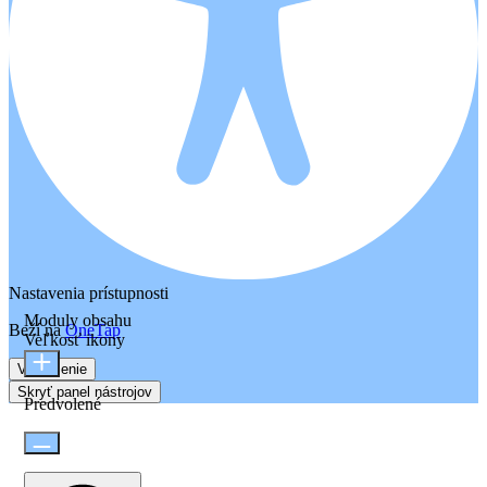
Nastavenia prístupnosti
Moduly obsahu
Beží na
OneTap
Veľkosť ikony
Vyhlásenie
Skryť panel nástrojov
Predvolené