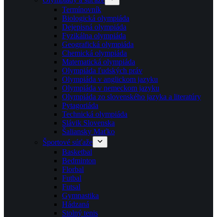
Termínovník
Biologická olympiáda
Dejepisná olympiáda
Fyzikálna olympiáda
Geografická olympiáda
Chemická olympiáda
Matematická olympiáda
Olympiáda ľudských práv
Olympiáda v anglickom jazyku
Olympiáda v nemeckom jazyku
Olympiáda zo slovenského jazyka a literatúry
Pytagoriáda
Technická olympiáda
Slávik Slovenska
Šaliansky Maťko
Športové súťaže
Basketbal
Bedminton
Florbal
Futbal
Futsal
Gymnastika
Hádzaná
Stolný tenis