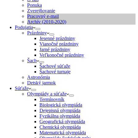
Ponuka
Zverejňovanie
Pracovný e-mail
Archív (2010-2020)
Podujatia
Prázdniny
Jesenné prázdniny
Vianočné prázdniny
Jarné prázdniny
Veľkonočné prázdniny
Šach
Šachové súťaže
Šachové turnaje
Astronómia
Detský jarmok
Súťaže
Olympiády a súťaže
Termínovník
Biologická olympiáda
Dejepisná olympiáda
Fyzikálna olympiáda
Geografická olympiáda
Chemická olympiáda
Matematická olympiáda