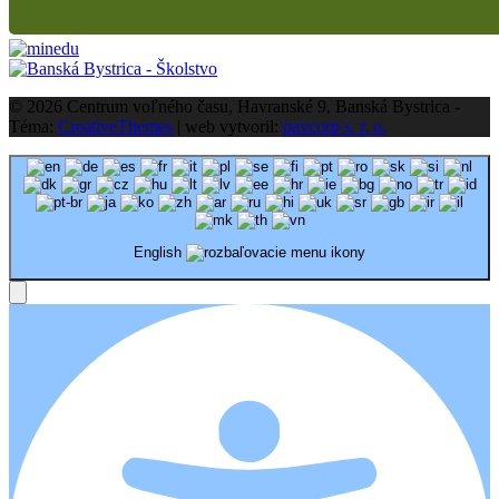
© 2026 Centrum voľného času, Havranské 9, Banská Bystrica -
Téma:
CreativeThemes
| web vytvoril:
pavcorp s. r. o.
English