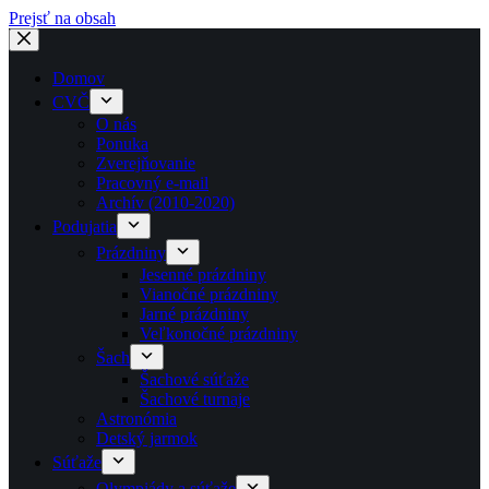
Prejsť na obsah
Domov
CVČ
O nás
Ponuka
Zverejňovanie
Pracovný e-mail
Archív (2010-2020)
Podujatia
Prázdniny
Jesenné prázdniny
Vianočné prázdniny
Jarné prázdniny
Veľkonočné prázdniny
Šach
Šachové súťaže
Šachové turnaje
Astronómia
Detský jarmok
Súťaže
Olympiády a súťaže