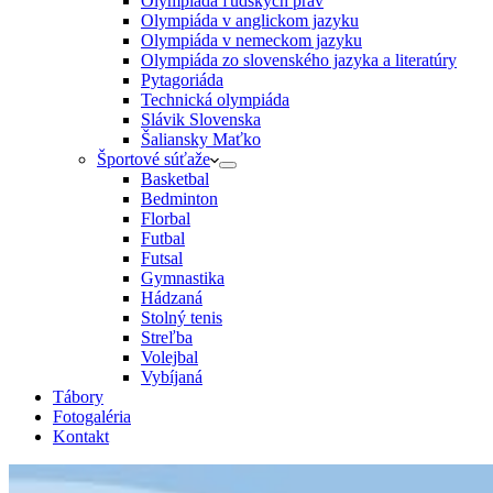
Olympiáda ľudských práv
Olympiáda v anglickom jazyku
Olympiáda v nemeckom jazyku
Olympiáda zo slovenského jazyka a literatúry
Pytagoriáda
Technická olympiáda
Slávik Slovenska
Šaliansky Maťko
Športové súťaže
Basketbal
Bedminton
Florbal
Futbal
Futsal
Gymnastika
Hádzaná
Stolný tenis
Streľba
Volejbal
Vybíjaná
Tábory
Fotogaléria
Kontakt