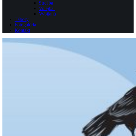
Streľba
Volejbal
Vybíjaná
Tábory
Fotogaléria
Kontakt