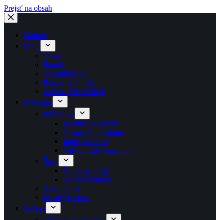
Prejsť na obsah
Domov
CVČ
O nás
Ponuka
Zverejňovanie
Pracovný e-mail
Archív (2010-2020)
Podujatia
Prázdniny
Jesenné prázdniny
Vianočné prázdniny
Jarné prázdniny
Veľkonočné prázdniny
Šach
Šachové súťaže
Šachové turnaje
Astronómia
Detský jarmok
Súťaže
Olympiády a súťaže