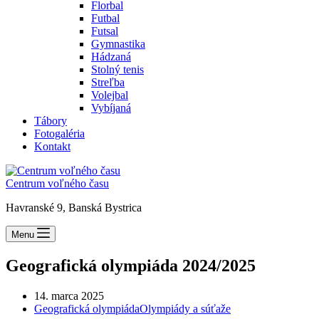
Florbal
Futbal
Futsal
Gymnastika
Hádzaná
Stolný tenis
Streľba
Volejbal
Vybíjaná
Tábory
Fotogaléria
Kontakt
Centrum voľného času
Havranské 9, Banská Bystrica
Menu
Geografická olympiáda 2024/2025
14. marca 2025
Geografická olympiáda
Olympiády a súťaže