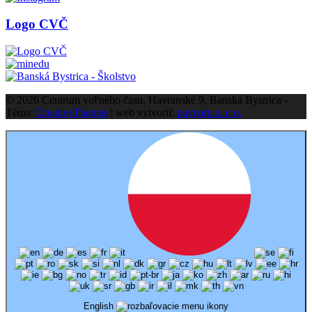
Logo CVČ
© 2026 Centrum voľného času, Havranské 9, Banská Bystrica -
Téma:
CreativeThemes
| web vytvoril:
pavcorp s. r. o.
English