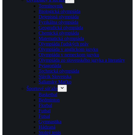
Termínovník
Biologická olympiáda
Dejepisná olympiáda
Fyzikálna olympiáda
Geografická olympiáda
Chemická olympiáda
Matematická olympiáda
Olympiáda ľudských práv
Olympiáda v anglickom jazyku
Olympiáda v nemeckom jazyku
Olympiáda zo slovenského jazyka a literatúry
Pytagoriáda
Technická olympiáda
Slávik Slovenska
Šaliansky Maťko
Športové súťaže
Basketbal
Bedminton
Florbal
Futbal
Futsal
Gymnastika
Hádzaná
Stolný tenis