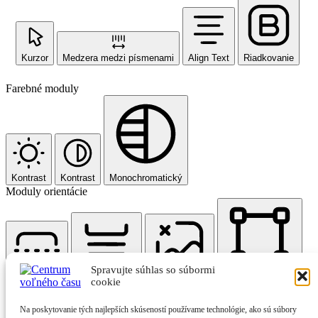
Kurzor
Medzera medzi písmenami
Align Text
Riadkovanie
Farebné moduly
Kontrast
Kontrast
Monochromatický
Moduly orientácie
Spravujte súhlas so súbormi
Čítacia linka
Čítacia maska
Skryť obrázky
Zvýrazniť nadpisy
cookie
Na poskytovanie tých najlepších skúseností používame technológie, ako sú súbory