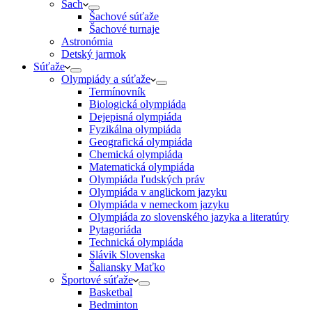
Šach
Šachové súťaže
Šachové turnaje
Astronómia
Detský jarmok
Súťaže
Olympiády a súťaže
Termínovník
Biologická olympiáda
Dejepisná olympiáda
Fyzikálna olympiáda
Geografická olympiáda
Chemická olympiáda
Matematická olympiáda
Olympiáda ľudských práv
Olympiáda v anglickom jazyku
Olympiáda v nemeckom jazyku
Olympiáda zo slovenského jazyka a literatúry
Pytagoriáda
Technická olympiáda
Slávik Slovenska
Šaliansky Maťko
Športové súťaže
Basketbal
Bedminton