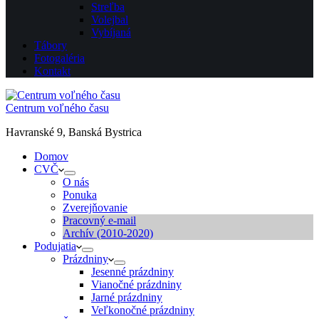
Streľba
Volejbal
Vybíjaná
Tábory
Fotogaléria
Kontakt
Centrum voľného času
Havranské 9, Banská Bystrica
Domov
CVČ
O nás
Ponuka
Zverejňovanie
Pracovný e-mail
Archív (2010-2020)
Podujatia
Prázdniny
Jesenné prázdniny
Vianočné prázdniny
Jarné prázdniny
Veľkonočné prázdniny