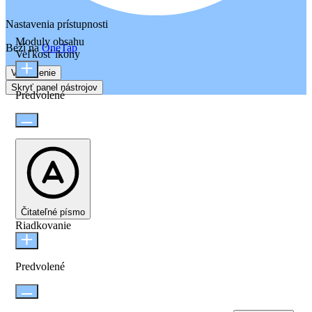
Nastavenia prístupnosti
Moduly obsahu
Beží na
OneTap
Veľkosť ikony
Vyhlásenie
Skryť panel nástrojov
Predvolené
Čitateľné písmo
Riadkovanie
Predvolené