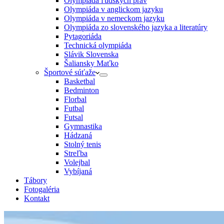
Olympiáda ľudských práv
Olympiáda v anglickom jazyku
Olympiáda v nemeckom jazyku
Olympiáda zo slovenského jazyka a literatúry
Pytagoriáda
Technická olympiáda
Slávik Slovenska
Šaliansky Maťko
Športové súťaže
Basketbal
Bedminton
Florbal
Futbal
Futsal
Gymnastika
Hádzaná
Stolný tenis
Streľba
Volejbal
Vybíjaná
Tábory
Fotogaléria
Kontakt