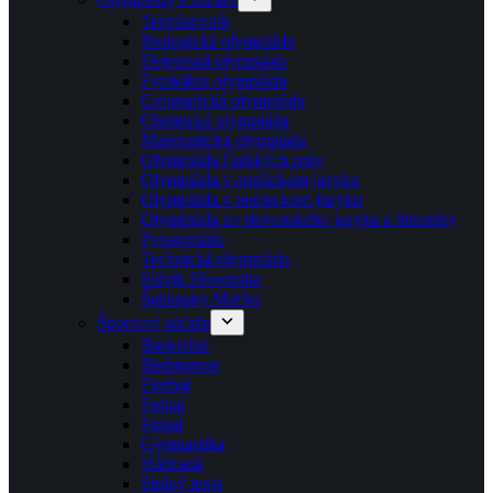
Termínovník
Biologická olympiáda
Dejepisná olympiáda
Fyzikálna olympiáda
Geografická olympiáda
Chemická olympiáda
Matematická olympiáda
Olympiáda ľudských práv
Olympiáda v anglickom jazyku
Olympiáda v nemeckom jazyku
Olympiáda zo slovenského jazyka a literatúry
Pytagoriáda
Technická olympiáda
Slávik Slovenska
Šaliansky Maťko
Športové súťaže
Basketbal
Bedminton
Florbal
Futbal
Futsal
Gymnastika
Hádzaná
Stolný tenis