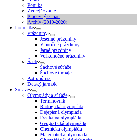
Ponuka
Zverejňovanie
Pracovný e-mail
Archív (2010-2020)
Podujatia
Prázdniny
Jesenné prázdniny
Vianočné prázdniny
Jarné prázdniny
Veľkonočné prázdniny
Šach
Šachové súťaže
Šachové turnaje
Astronómia
Detský jarmok
Súťaže
Olympiády a súťaže
Termínovník
Biologická olympiáda
Dejepisná olympiáda
Fyzikálna olympiáda
Geografická olympiáda
Chemická olympiáda
Matematická olympiáda