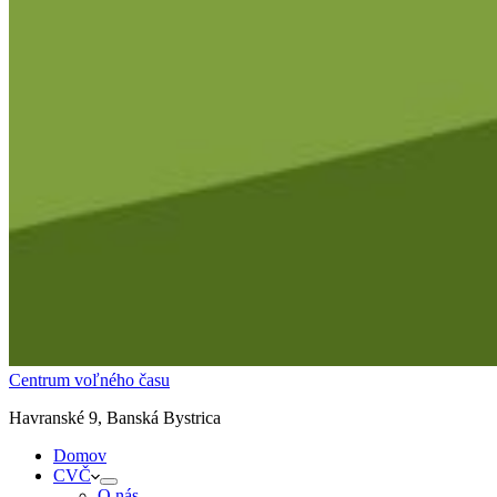
Centrum voľného času
Havranské 9, Banská Bystrica
Domov
CVČ
O nás