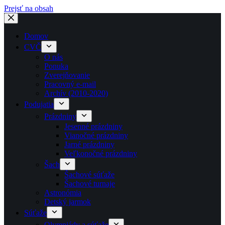
Prejsť na obsah
Domov
CVČ
O nás
Ponuka
Zverejňovanie
Pracovný e-mail
Archív (2010-2020)
Podujatia
Prázdniny
Jesenné prázdniny
Vianočné prázdniny
Jarné prázdniny
Veľkonočné prázdniny
Šach
Šachové súťaže
Šachové turnaje
Astronómia
Detský jarmok
Súťaže
Olympiády a súťaže