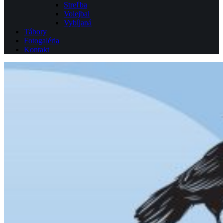
Streľba
Volejbal
Vybíjaná
Tábory
Fotogaléria
Kontakt