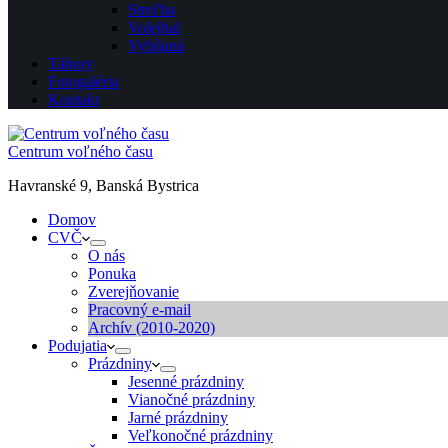
Streľba
Volejbal
Vybíjaná
Tábory
Fotogaléria
Kontakt
Centrum voľného času
Havranské 9, Banská Bystrica
Domov
CVČ
O nás
Ponuka
Zverejňovanie
Pracovný e-mail
Archív (2010-2020)
Podujatia
Prázdniny
Jesenné prázdniny
Vianočné prázdniny
Jarné prázdniny
Veľkonočné prázdniny