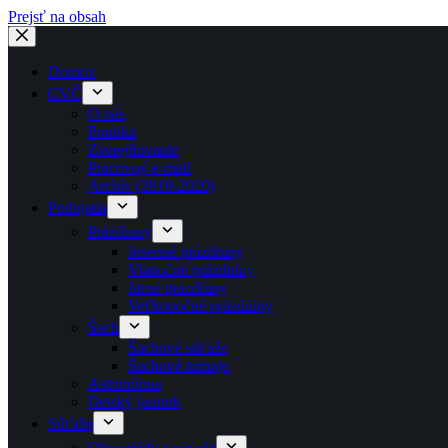
Prejsť na obsah
Domov
CVČ
O nás
Ponuka
Zverejňovanie
Pracovný e-mail
Archív (2010-2020)
Podujatia
Prázdniny
Jesenné prázdniny
Vianočné prázdniny
Jarné prázdniny
Veľkonočné prázdniny
Šach
Šachové súťaže
Šachové turnaje
Astronómia
Detský jarmok
Súťaže
Olympiády a súťaže