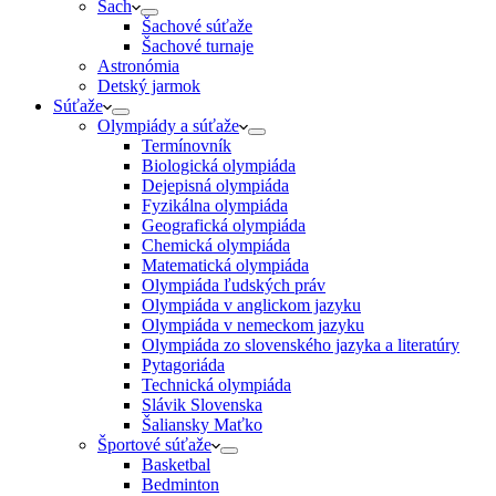
Šach
Šachové súťaže
Šachové turnaje
Astronómia
Detský jarmok
Súťaže
Olympiády a súťaže
Termínovník
Biologická olympiáda
Dejepisná olympiáda
Fyzikálna olympiáda
Geografická olympiáda
Chemická olympiáda
Matematická olympiáda
Olympiáda ľudských práv
Olympiáda v anglickom jazyku
Olympiáda v nemeckom jazyku
Olympiáda zo slovenského jazyka a literatúry
Pytagoriáda
Technická olympiáda
Slávik Slovenska
Šaliansky Maťko
Športové súťaže
Basketbal
Bedminton