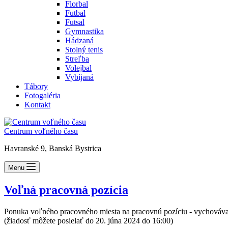
Florbal
Futbal
Futsal
Gymnastika
Hádzaná
Stolný tenis
Streľba
Volejbal
Vybíjaná
Tábory
Fotogaléria
Kontakt
Centrum voľného času
Havranské 9, Banská Bystrica
Menu
Voľná pracovná pozícia
Ponuka voľného pracovného miesta na pracovnú pozíciu - vychováv
(žiadosť môžete posielať do 20. júna 2024 do 16:00)