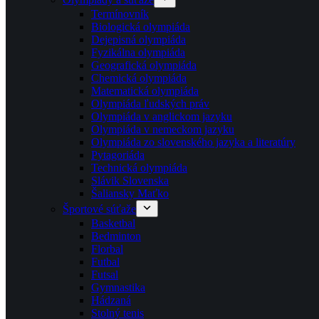
Termínovník
Biologická olympiáda
Dejepisná olympiáda
Fyzikálna olympiáda
Geografická olympiáda
Chemická olympiáda
Matematická olympiáda
Olympiáda ľudských práv
Olympiáda v anglickom jazyku
Olympiáda v nemeckom jazyku
Olympiáda zo slovenského jazyka a literatúry
Pytagoriáda
Technická olympiáda
Slávik Slovenska
Šaliansky Maťko
Športové súťaže
Basketbal
Bedminton
Florbal
Futbal
Futsal
Gymnastika
Hádzaná
Stolný tenis